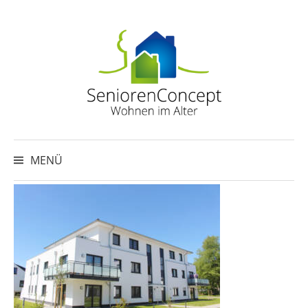
Springe
zum
Inhalt
Suche
nach:
MENÜ