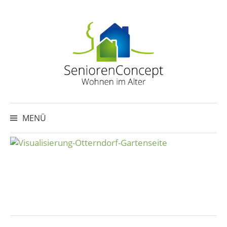
Springe
zum
Inhalt
Suche
nach:
MENÜ