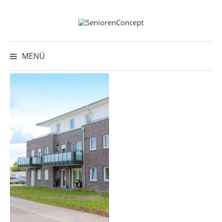
Springe
zum
Inhalt
Suche
nach:
MENÜ