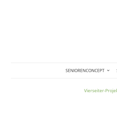
Springe
zum
Inhalt
SENIORENCONCEPT
Vierseiter-Proj