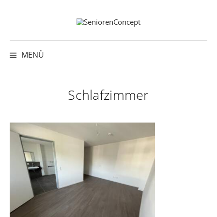
Springe
zum
Inhalt
Suche
nach:
MENÜ
Schlafzimmer