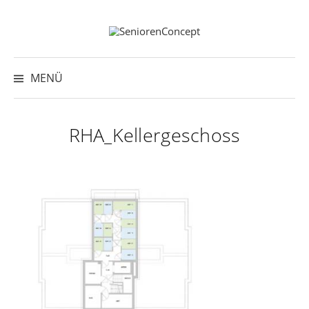
Springe
zum
Inhalt
Suche
nach:
MENÜ
RHA_Kellergeschoss