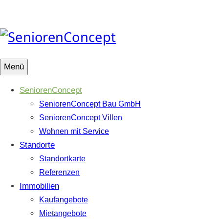
Springe
zum
Inhalt
Menü
SeniorenConcept
SeniorenConcept Bau GmbH
SeniorenConcept Villen
Wohnen mit Service
Standorte
Standortkarte
Referenzen
Immobilien
Kaufangebote
Mietangebote