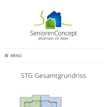
Springe
zum
Inhalt
Suche
nach:
MENÜ
STG Gesamtgrundriss