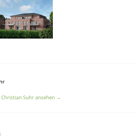
hr
n Christian Suhr ansehen →
G