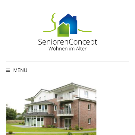
Springe
zum
Inhalt
Suche
nach:
MENÜ