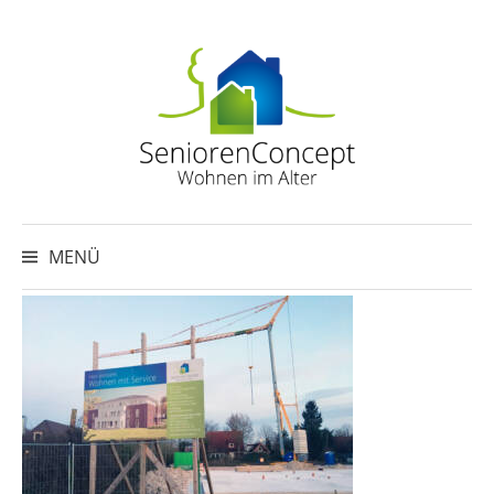
Springe
zum
Inhalt
Suche
nach:
MENÜ