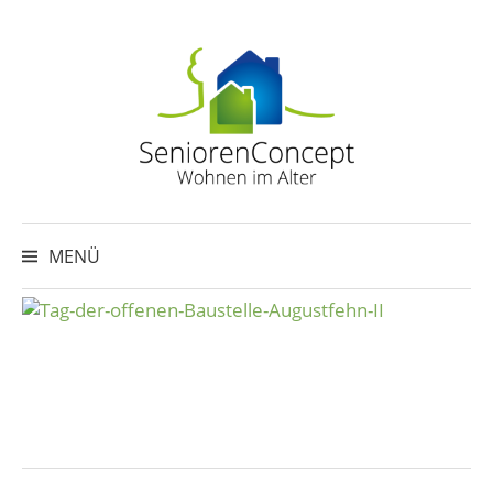
Springe
zum
Inhalt
Suche
nach:
MENÜ